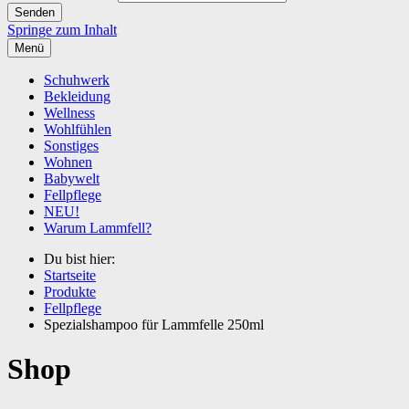
Springe zum Inhalt
Menü
Schuhwerk
Bekleidung
Wellness
Wohlfühlen
Sonstiges
Wohnen
Babywelt
Fellpflege
NEU!
Warum Lammfell?
Du bist hier:
Startseite
Produkte
Fellpflege
Spezialshampoo für Lammfelle 250ml
Shop