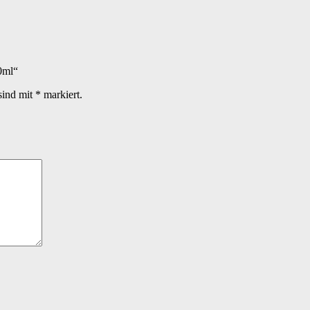
0ml“
sind mit
*
markiert.